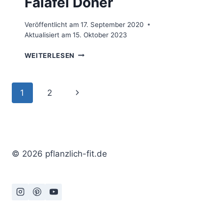
Falafel Döner
Veröffentlicht am
17. September 2020
Aktualisiert am
15. Oktober 2023
FALAFEL
WEITERLESEN
DÖNER
Seitennavigation
Nächste
1
2
Seite
© 2026 pflanzlich-fit.de