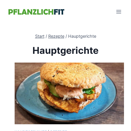
Zum
Inhalt
springen
Start
/
Rezepte
/
Hauptgerichte
Hauptgerichte