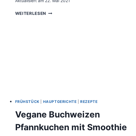
Aktualisiert am
22. Mai 2021
CHILI-
WEITERLESEN
SPAGHETTI
MIT
LINSEN
UND
GEMÜSE
FRÜHSTÜCK
|
HAUPTGERICHTE
|
REZEPTE
Vegane Buchweizen
Pfannkuchen mit Smoothie