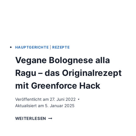
LECKERES
REZEPT
MIT
TOFU
UND
GEMÜSE
HAUPTGERICHTE
|
REZEPTE
Vegane Bolognese alla
Ragu – das Originalrezept
mit Greenforce Hack
Veröffentlicht am
27. Juni 2022
Aktualisiert am
5. Januar 2025
VEGANE
WEITERLESEN
BOLOGNESE
ALLA
RAGU